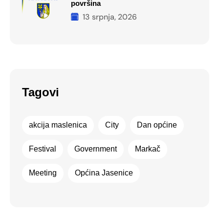
površina
13 srpnja, 2026
Tagovi
akcija maslenica
City
Dan općine
Festival
Government
Markač
Meeting
Općina Jasenice