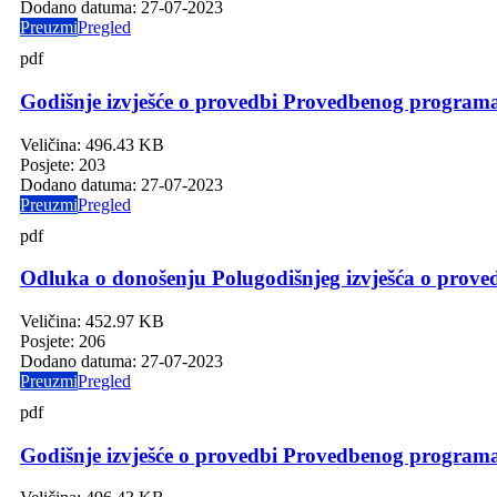
Dodano datuma:
27-07-2023
Preuzmi
Pregled
pdf
Godišnje izvješće o provedbi Provedbenog programa
Veličina:
496.43 KB
Posjete:
203
Dodano datuma:
27-07-2023
Preuzmi
Pregled
pdf
Odluka o donošenju Polugodišnjeg izvješća o prov
Veličina:
452.97 KB
Posjete:
206
Dodano datuma:
27-07-2023
Preuzmi
Pregled
pdf
Godišnje izvješće o provedbi Provedbenog programa