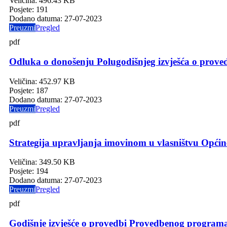
Veličina:
496.43 KB
Posjete:
191
Dodano datuma:
27-07-2023
Preuzmi
Pregled
pdf
Odluka o donošenju Polugodišnjeg izvješća o prov
Veličina:
452.97 KB
Posjete:
187
Dodano datuma:
27-07-2023
Preuzmi
Pregled
pdf
Strategija upravljanja imovinom u vlasništvu Općine
Veličina:
349.50 KB
Posjete:
194
Dodano datuma:
27-07-2023
Preuzmi
Pregled
pdf
Godišnje izvješće o provedbi Provedbenog programa