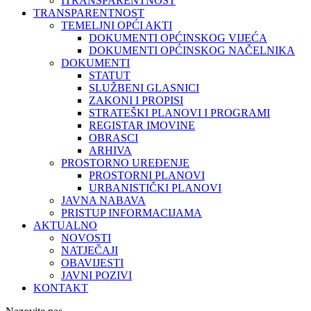
ITRANSPARENTNOST
TRANSPARENTNOST
TEMELJNI OPĆI AKTI
DOKUMENTI OPĆINSKOG VIJEĆA
DOKUMENTI OPĆINSKOG NAČELNIKA
DOKUMENTI
STATUT
SLUŽBENI GLASNICI
ZAKONI I PROPISI
STRATEŠKI PLANOVI I PROGRAMI
REGISTAR IMOVINE
OBRASCI
ARHIVA
PROSTORNO UREĐENJE
PROSTORNI PLANOVI
URBANISTIČKI PLANOVI
JAVNA NABAVA
PRISTUP INFORMACIJAMA
AKTUALNO
NOVOSTI
NATJEČAJI
OBAVIJESTI
JAVNI POZIVI
KONTAKT