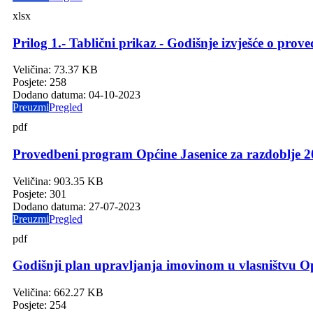
xlsx
Prilog 1.- Tablični prikaz - Godišnje izvješće o prov
Veličina:
73.37 KB
Posjete:
258
Dodano datuma:
04-10-2023
Preuzmi
Pregled
pdf
Provedbeni program Općine Jasenice za razdoblje 2
Veličina:
903.35 KB
Posjete:
301
Dodano datuma:
27-07-2023
Preuzmi
Pregled
pdf
Godišnji plan upravljanja imovinom u vlasništvu Op
Veličina:
662.27 KB
Posjete:
254