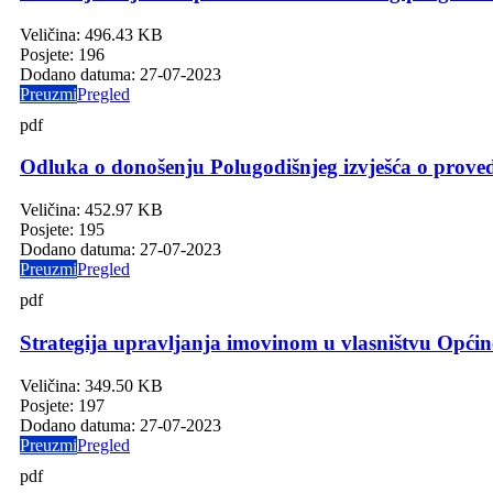
Veličina:
496.43 KB
Posjete:
196
Dodano datuma:
27-07-2023
Preuzmi
Pregled
pdf
Odluka o donošenju Polugodišnjeg izvješća o prov
Veličina:
452.97 KB
Posjete:
195
Dodano datuma:
27-07-2023
Preuzmi
Pregled
pdf
Strategija upravljanja imovinom u vlasništvu Općine
Veličina:
349.50 KB
Posjete:
197
Dodano datuma:
27-07-2023
Preuzmi
Pregled
pdf