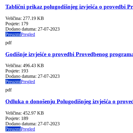
Tablični prikaz polugodišnjeg izvješća o provedbi
Veličina:
277.19 KB
Posjete:
179
Dodano datuma:
27-07-2023
Preuzmi
Pregled
pdf
Godišnje izvješće o provedbi Provedbenog programa
Veličina:
496.43 KB
Posjete:
193
Dodano datuma:
27-07-2023
Preuzmi
Pregled
pdf
Odluka o donošenju Polugodišnjeg izvješća o prov
Veličina:
452.97 KB
Posjete:
189
Dodano datuma:
27-07-2023
Preuzmi
Pregled