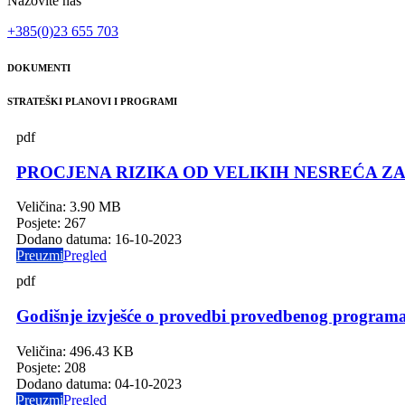
Nazovite nas
+385(0)23 655 703
DOKUMENTI
STRATEŠKI PLANOVI I PROGRAMI
pdf
PROCJENA RIZIKA OD VELIKIH NESREĆA ZA
Veličina:
3.90 MB
Posjete:
267
Dodano datuma:
16-10-2023
Preuzmi
Pregled
pdf
Godišnje izvješće o provedbi provedbenog programa
Veličina:
496.43 KB
Posjete:
208
Dodano datuma:
04-10-2023
Preuzmi
Pregled