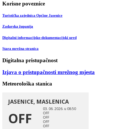
Korisne poveznice
Turistička zajednica Općine Jasenice
Zadarska županija
Digitalni informacijsko-dokumentacijski ured
Stara mrežna stranica
Digitalna pristupačnost
Izjava o pristupačnosti mrežnog mjesta
Meteorološka stanica