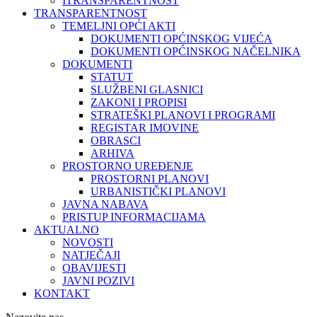
ITRANSPARENTNOST
TRANSPARENTNOST
TEMELJNI OPĆI AKTI
DOKUMENTI OPĆINSKOG VIJEĆA
DOKUMENTI OPĆINSKOG NAČELNIKA
DOKUMENTI
STATUT
SLUŽBENI GLASNICI
ZAKONI I PROPISI
STRATEŠKI PLANOVI I PROGRAMI
REGISTAR IMOVINE
OBRASCI
ARHIVA
PROSTORNO UREĐENJE
PROSTORNI PLANOVI
URBANISTIČKI PLANOVI
JAVNA NABAVA
PRISTUP INFORMACIJAMA
AKTUALNO
NOVOSTI
NATJEČAJI
OBAVIJESTI
JAVNI POZIVI
KONTAKT