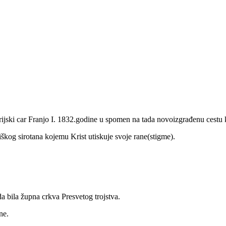
rijski car Franjo I. 1832.godine u spomen na tada novoizgrađenu cestu k
siškog sirotana kojemu Krist utiskuje svoje rane(stigme).
a bila župna crkva Presvetog trojstva.
ne.