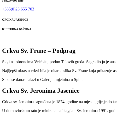
Nazovite nas
+385(0)23 655 703
OPĆINA JASENICE
KULTURNA BAŠTINA
Crkva Sv. Frane – Podprag
Stoji na obroncima Velebita, podno Tulovih greda. Sagradio ju je aust
Najljepši ukras u crkvi bila je oltarna slika Sv. Frane koja prikazuje a
Slika se danas nalazi u Galeriji umjetnina u Splitu.
Crkva Sv. Jeronima Jasenice
Crkva sv. Jeronima sagrađena je 1874. godine na mjestu gdje je do tad
U domovinskom ratu je minirana na blagdan Sv. Jeronima 1991. godi