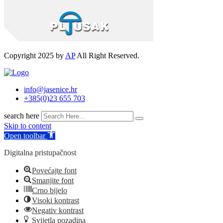
Copyright 2025 by
AP
All Right Reserved.
info@jasenice.hr
+385(0)23 655 703
search here
Skip to content
Open toolbar
Digitalna pristupačnost
Povećajte font
Smanjite font
Crno bijelo
Visoki kontrast
Negativ kontrast
Svijetla pozadina