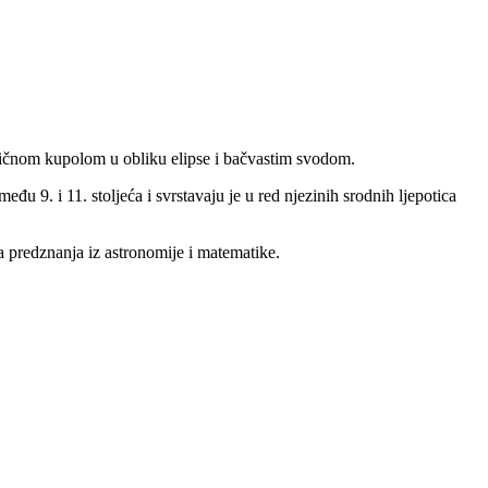
tičnom kupolom u obliku elipse i bačvastim svodom.
eđu 9. i 11. stoljeća i svrstavaju je u red njezinih srodnih ljepotica
ka predznanja iz astronomije i matematike.