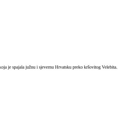
oja je spajala južnu i sjevernu Hrvatsku preko kršovitog Velebita.