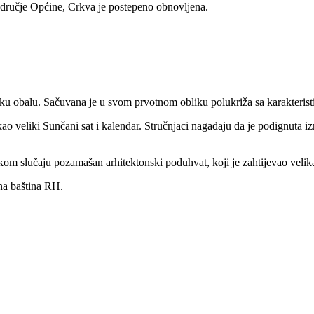
odručje Općine, Crkva je postepeno obnovljena.
ku obalu. Sačuvana je u svom prvotnom obliku polukriža sa karakteris
kao veliki Sunčani sat i kalendar. Stručnjaci nagađaju da je podignuta izm
svakom slučaju pozamašan arhitektonski poduhvat, koji je zahtijevao veli
rna baština RH.