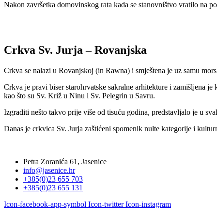
Nakon završetka domovinskog rata kada se stanovništvo vratilo na p
Crkva Sv. Jurja – Rovanjska
Crkva se nalazi u Rovanjskoj (in Rawna) i smještena je uz samu mors
Crkva je pravi biser starohrvatske sakralne arhitekture i zamišljena je 
kao što su Sv. Križ u Ninu i Sv. Pelegrin u Savru.
Izgraditi nešto takvo prije više od tisuću godina, predstavljalo je u 
Danas je crkvica Sv. Jurja zaštićeni spomenik nulte kategorije i kultu
Petra Zoranića 61, Jasenice
info@jasenice.hr
+385(0)23 655 703
+385(0)23 655 131
Icon-facebook-app-symbol
Icon-twitter
Icon-instagram