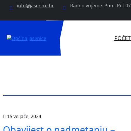
info@jasenice.hr
Radno vrijeme: Pon - Pet 07:
POČE
15 veljače, 2024
Obavijest o nadmetanju –