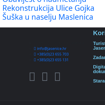
Rekonstrukcija Ulice Gojka
Šuška u naselju Maslenica
Kor
Petra Zoranića 61, Jasenice
Turis
Jase
info@jasenice.hr
+385(0)23 655 703
Zadar
+385(0)23 655 131
Digit
doku
Stara