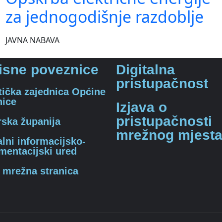
za jednogodišnje razdoblje
JAVNA NABAVA
isne poveznice
Digitalna
pristupačnost
tička zajednica Općine
nice
Izjava o
pristupačnosti
ska županija
mrežnog mjest
alni informacijsko-
mentacijski ured
 mrežna stranica