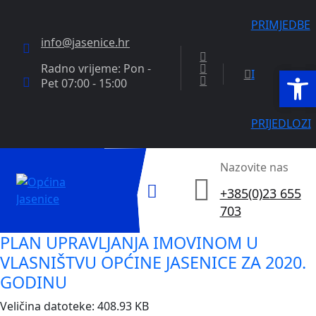
PRIMJEDBE
info@jasenice.hr
Radno vrijeme: Pon -
Open
Open
I
Pet 07:00 - 15:00
PRIJEDLOZI
Nazovite nas
+385(0)23 655
703
PLAN UPRAVLJANJA IMOVINOM U
VLASNIŠTVU OPĆINE JASENICE ZA 2020.
GODINU
Veličina datoteke: 408.93 KB