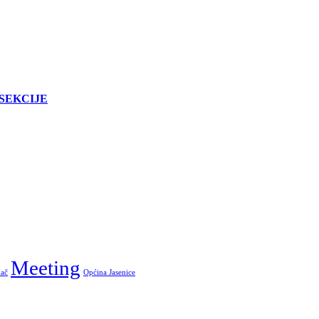
SEKCIJE
Meeting
ač
Općina Jasenice