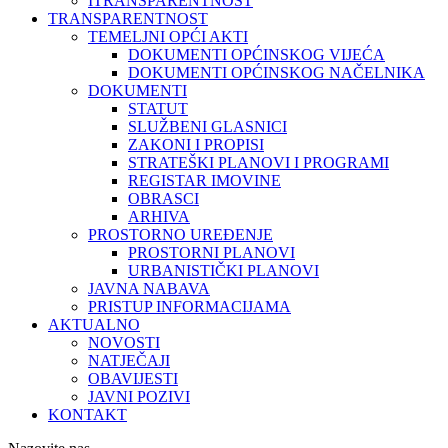
ITRANSPARENTNOST
TRANSPARENTNOST
TEMELJNI OPĆI AKTI
DOKUMENTI OPĆINSKOG VIJEĆA
DOKUMENTI OPĆINSKOG NAČELNIKA
DOKUMENTI
STATUT
SLUŽBENI GLASNICI
ZAKONI I PROPISI
STRATEŠKI PLANOVI I PROGRAMI
REGISTAR IMOVINE
OBRASCI
ARHIVA
PROSTORNO UREĐENJE
PROSTORNI PLANOVI
URBANISTIČKI PLANOVI
JAVNA NABAVA
PRISTUP INFORMACIJAMA
AKTUALNO
NOVOSTI
NATJEČAJI
OBAVIJESTI
JAVNI POZIVI
KONTAKT