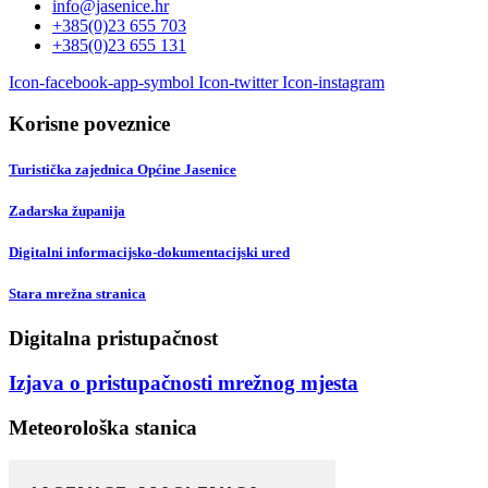
info@jasenice.hr
+385(0)23 655 703
+385(0)23 655 131
Icon-facebook-app-symbol
Icon-twitter
Icon-instagram
Korisne poveznice
Turistička zajednica Općine Jasenice
Zadarska županija
Digitalni informacijsko-dokumentacijski ured
Stara mrežna stranica
Digitalna pristupačnost
Izjava o pristupačnosti mrežnog mjesta
Meteorološka stanica