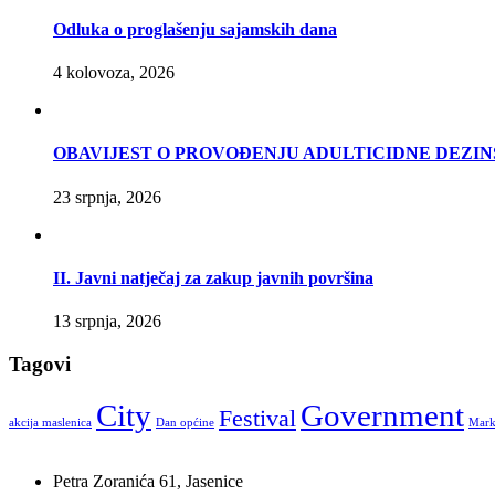
Odluka o proglašenju sajamskih dana
4 kolovoza, 2026
OBAVIJEST O PROVOĐENJU ADULTICIDNE DEZIN
23 srpnja, 2026
II. Javni natječaj za zakup javnih površina
13 srpnja, 2026
Tagovi
City
Government
Festival
akcija maslenica
Dan općine
Mark
Petra Zoranića 61, Jasenice