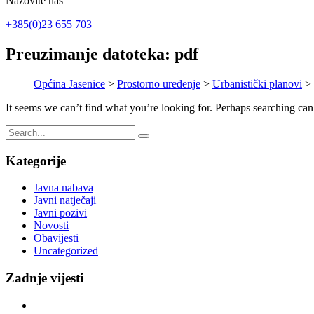
Nazovite nas
+385(0)23 655 703
Preuzimanje datoteka:
pdf
Općina Jasenice
>
Prostorno uređenje
>
Urbanistički planovi
>
It seems we can’t find what you’re looking for. Perhaps searching can
Kategorije
Javna nabava
Javni natječaji
Javni pozivi
Novosti
Obavijesti
Uncategorized
Zadnje vijesti