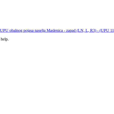
UPU obalnog pojasa naselja Maslenica - zapad (LN, L, R3) - (UPU 11
 help.