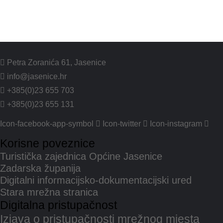
Petra Zoranića 61, Jasenice
info@jasenice.hr
+385(0)23 655 703
+385(0)23 655 131
Icon-facebook-app-symbol
Icon-twitter
Icon-instagram
Korisne poveznice
Turistička zajednica Općine Jasenice
Zadarska županija
Digitalni informacijsko-dokumentacijski ured
Stara mrežna stranica
Digitalna pristupačnost
Izjava o pristupačnosti mrežnog mjesta