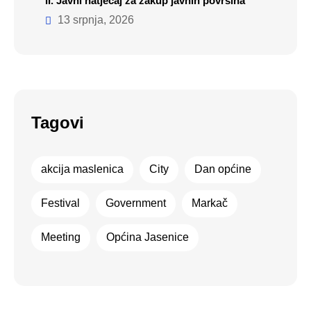
II. Javni natječaj za zakup javnih površina
13 srpnja, 2026
Tagovi
akcija maslenica
City
Dan općine
Festival
Government
Markač
Meeting
Općina Jasenice