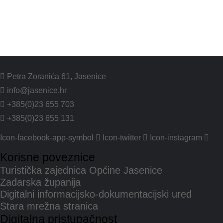
Petra Zoranića 61, Jasenice
info@jasenice.hr
+385(0)23 655 703
+385(0)23 655 131
Icon-facebook-app-symbol
Icon-twitter
Icon-instagram
Korisne poveznice
Turistička zajednica Općine Jasenice
Zadarska županija
Digitalni informacijsko-dokumentacijski ured
Stara mrežna stranica
Digitalna pristupačnost