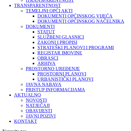
ITRANSPARENTNOST
TRANSPARENTNOST
TEMELJNI OPĆI AKTI
DOKUMENTI OPĆINSKOG VIJEĆA
DOKUMENTI OPĆINSKOG NAČELNIKA
DOKUMENTI
STATUT
SLUŽBENI GLASNICI
ZAKONI I PROPISI
STRATEŠKI PLANOVI I PROGRAMI
REGISTAR IMOVINE
OBRASCI
ARHIVA
PROSTORNO UREĐENJE
PROSTORNI PLANOVI
URBANISTIČKI PLANOVI
JAVNA NABAVA
PRISTUP INFORMACIJAMA
AKTUALNO
NOVOSTI
NATJEČAJI
OBAVIJESTI
JAVNI POZIVI
KONTAKT