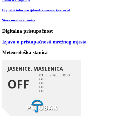
Zadarska županija
Digitalni informacijsko-dokumentacijski ured
Stara mrežna stranica
Digitalna pristupačnost
Izjava o pristupačnosti mrežnog mjesta
Meteorološka stanica