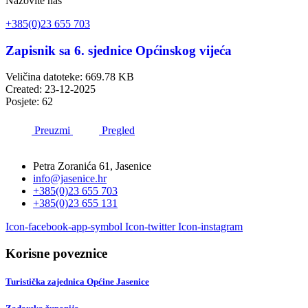
Nazovite nas
+385(0)23 655 703
Zapisnik sa 6. sjednice Općinskog vijeća
Veličina datoteke: 669.78 KB
Created: 23-12-2025
Posjete: 62
Preuzmi
Pregled
Petra Zoranića 61, Jasenice
info@jasenice.hr
+385(0)23 655 703
+385(0)23 655 131
Icon-facebook-app-symbol
Icon-twitter
Icon-instagram
Korisne poveznice
Turistička zajednica Općine Jasenice