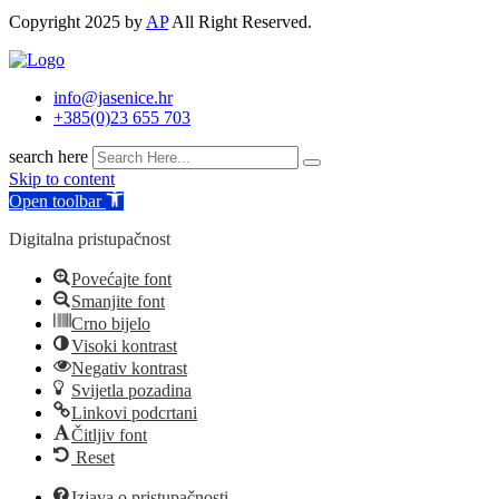
Copyright 2025 by
AP
All Right Reserved.
info@jasenice.hr
+385(0)23 655 703
search here
Skip to content
Open toolbar
Digitalna pristupačnost
Povećajte font
Smanjite font
Crno bijelo
Visoki kontrast
Negativ kontrast
Svijetla pozadina
Linkovi podcrtani
Čitljiv font
Reset
Izjava o pristupačnosti