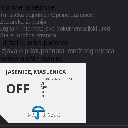
Korisne poveznice
Turistička zajednica Općine Jasenice
Zadarska županija
Digitalni informacijsko-dokumentacijski ured
Stara mrežna stranica
Digitalna pristupačnost
Izjava o pristupačnosti mrežnog mjesta
Meteorološka stanica