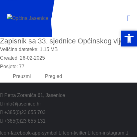
Open 
Open 
Zapisnik sa 33. sjednice Općinskog vijeća
Veličina datoteke: 1.15 MB
Created: 26-02-2025
Posjete: 77
Preuzmi
Pregled
Petra Zoranića 61, Jasenice
info@jasenice.hr
+385(0)23 655 703
+385(0)23 655 131
Icon-facebook-app-symbol
Icon-twitter
Icon-instagram