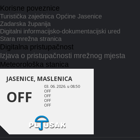
Korisne poveznice
Turistička zajednica Općine Jasenice
Zadarska županija
Digitalni informacijsko-dokumentacijski ured
Stara mrežna stranica
Digitalna pristupačnost
Izjava o pristupačnosti mrežnog mjesta
Meteorološka stanica