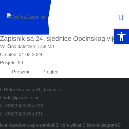
Open 
Open 
Zapisnik sa 24. sjednice Općinskog vijeća
Veličina datoteke: 1.58 MB
Created: 04-03-2024
Posjete: 90
Preuzmi
Pregled
Petra Zoranića 61, Jasenice
info@jasenice.hr
+385(0)23 655 703
+385(0)23 655 131
Icon-facebook-app-symbol
Icon-twitter
Icon-instagram