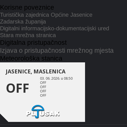
Korisne poveznice
Turistička zajednica Općine Jasenice
Zadarska županija
Digitalni informacijsko-dokumentacijski ured
Stara mrežna stranica
Digitalna pristupačnost
Izjava o pristupačnosti mrežnog mjesta
Meteorološka stanica