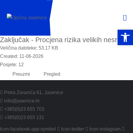
Open 
Open 
Zaključak - Procjena rizika velikih nesreća
Veličina datoteke: 53.17 KB
Created: 11-06-2026
Posjete: 12
Preuzmi
Pregled
Petra Zoranića 61, Jasenice
info@jasenice.hr
+385(0)23 655 703
+385(0)23 655 131
Icon-facebook-app-symbol
Icon-twitter
Icon-instagram