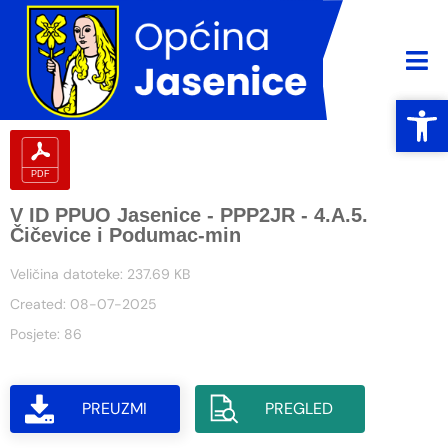
Open
Open
V ID PPUO Jasenice - PPP2JR - 4.A.5.
Čičevice i Podumac-min
Veličina datoteke: 237.69 KB
Created: 08-07-2025
Posjete: 86
PREUZMI
PREGLED