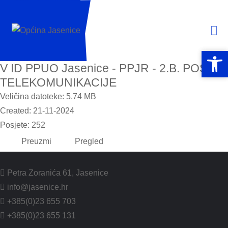
Open 
Open 
V ID PPUO Jasenice - PPJR - 2.B. POŠTA I
TELEKOMUNIKACIJE
Veličina datoteke: 5.74 MB
Created: 21-11-2024
Posjete: 252
Preuzmi
Pregled
Petra Zoranića 61, Jasenice
info@jasenice.hr
+385(0)23 655 703
+385(0)23 655 131