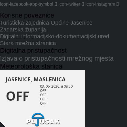
Icon-facebook-app-symbol
Icon-twitter
Icon-instagram
Korisne poveznice
Turistička zajednica Općine Jasenice
Zadarska županija
Digitalni informacijsko-dokumentacijski ured
Stara mrežna stranica
Digitalna pristupačnost
Izjava o pristupačnosti mrežnog mjesta
Meteorološka stanica