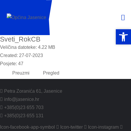
Open 
Open 
Sveti_RokCB
Veličina datoteke: 4.22 MB
Created: 27-07-2023
Posjete: 47
Preuzmi
Pregled
Petra Zoranića 61, Jasenice
info@jasenice.hr
+385(0)23 655 703
+385(0)23 655 131
Icon-facebook-app-symbol
Icon-twitter
Icon-instagram