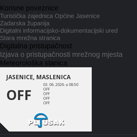
Korisne poveznice
Turistička zajednica Općine Jasenice
Zadarska županija
Digitalni informacijsko-dokumentacijski ured
Stara mrežna stranica
Digitalna pristupačnost
Izjava o pristupačnosti mrežnog mjesta
Meteorološka stanica