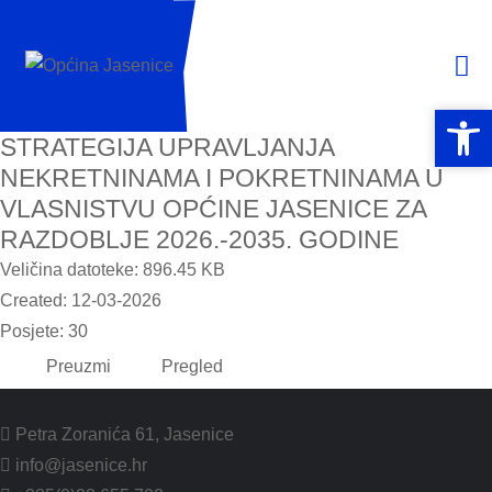
Open 
Open 
STRATEGIJA UPRAVLJANJA
NEKRETNINAMA I POKRETNINAMA U
VLASNISTVU OPĆINE JASENICE ZA
RAZDOBLJE 2026.-2035. GODINE
Veličina datoteke: 896.45 KB
Created: 12-03-2026
Posjete: 30
Preuzmi
Pregled
Petra Zoranića 61, Jasenice
info@jasenice.hr