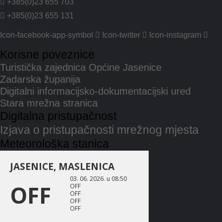
+385(0)23 655 703
+385(0)23 655 131
Icon-facebook-app-symbol
Icon-twitter
Icon-instagram
Korisne poveznice
Turistička zajednica Općine Jasenice
Zadarska županija
Digitalni informacijsko-dokumentacijski ured
Stara mrežna stranica
Digitalna pristupačnost
Izjava o pristupačnosti mrežnog mjesta
Meteorološka stanica