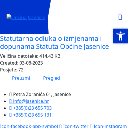
Open
Open
Statutarna odluka o izmjenama i
dopunama Statuta Općine Jasenice
Veličina datoteke: 414.43 KB
Created: 03-08-2023
Posjete: 72
Preuzmi
Pregled
Petra Zoranića 61, Jasenice
info@jasenice.hr
+385(0)23 655 703
+385(0)23 655 131
Icon-facebook-app-symbol
Icon-twitter
Icon-instagram