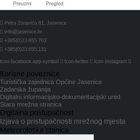
Preuzmi
Pregled
Petra Zoranića 61, Jasenice
info@jasenice.hr
+385(0)23 655 703
+385(0)23 655 131
Icon-facebook-app-symbol
Icon-twitter
Icon-instagram
Korisne poveznice
Turistička zajednica Općine Jasenice
Zadarska županija
Digitalni informacijsko-dokumentacijski ured
Stara mrežna stranica
Digitalna pristupačnost
Izjava o pristupačnosti mrežnog mjesta
Meteorološka stanica