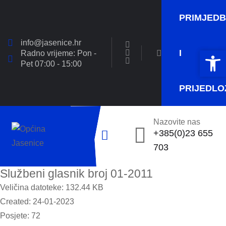
PRIMJED
info@jasenice.hr
Open 
Open 
I
Radno vrijeme: Pon -
Pet 07:00 - 15:00
PRIJEDLO
Nazovite nas
+385(0)23 655
703
Službeni glasnik broj 01-2011
Veličina datoteke: 132.44 KB
Created: 24-01-2023
Posjete: 72