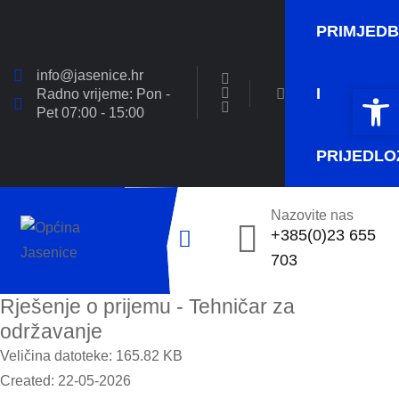
PRIMJED
info@jasenice.hr
Open 
Open 
I
Radno vrijeme: Pon -
Pet 07:00 - 15:00
PRIJEDLO
Nazovite nas
+385(0)23 655
703
Rješenje o prijemu - Tehničar za
održavanje
Veličina datoteke: 165.82 KB
Created: 22-05-2026