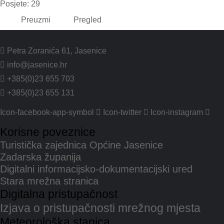
Posjete: 29
Preuzmi
Pregled
Petra Zoranića 61, Jasenice
info@jasenice.hr
+385(0)23 655 703
+385(0)23 655 131
Icon-facebook-app-symbol
Icon-twitter
Icon-instagram
Korisne poveznice
Turistička zajednica Općine Jasenice
Zadarska županija
Digitalni informacijsko-dokumentacijski ured
Stara mrežna stranica
Digitalna pristupačnost
Izjava o pristupačnosti mrežnog mjesta
Meteorološka stanica