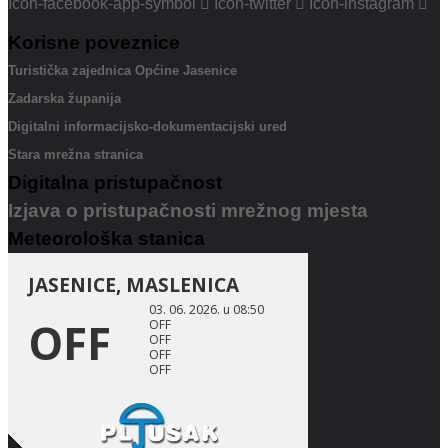
Icon-facebook-app-symbol
Icon-twitter
Icon-instagram
Korisne poveznice
Turistička zajednica Općine Jasenice
Zadarska županija
Digitalni informacijsko-dokumentacijski ured
Stara mrežna stranica
Digitalna pristupačnost
Izjava o pristupačnosti mrežnog mjesta
Meteorološka stanica