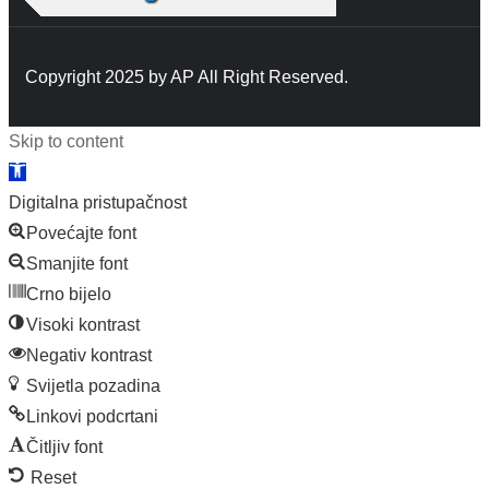
Copyright 2025 by
AP
All Right Reserved.
Skip to content
Open
toolbar
Digitalna pristupačnost
Povećajte font
Smanjite font
Crno bijelo
Visoki kontrast
Negativ kontrast
Svijetla pozadina
Linkovi podcrtani
Čitljiv font
Reset