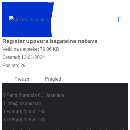
Registar ugovora bagatelne nabave
Veličina datoteke: 79.06 KB
Created: 12-01-2024
Posjete: 29
Preuzmi
Pregled
Petra Zoranića 61, Jasenice
info@jasenice.hr
+385(0)23 655 703
+385(0)23 655 131