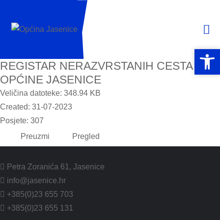
Open 
Open 
REGISTAR NERAZVRSTANIH CESTA
OPĆINE JASENICE
Veličina datoteke: 348.94 KB
Created: 31-07-2023
Posjete: 307
Preuzmi
Pregled
Petra Zoranića 61, Jasenice
info@jasenice.hr
+385(0)23 655 703
+385(0)23 655 131