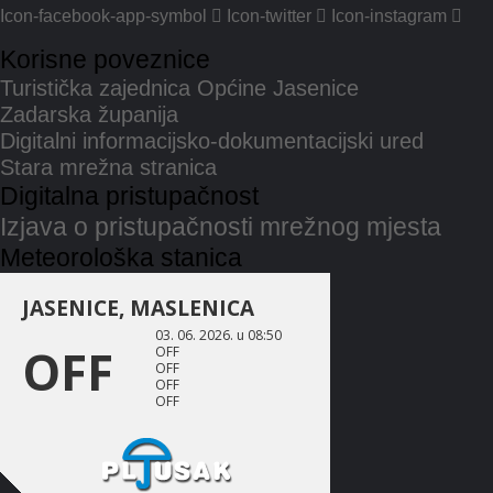
Icon-facebook-app-symbol
Icon-twitter
Icon-instagram
Korisne poveznice
Turistička zajednica Općine Jasenice
Zadarska županija
Digitalni informacijsko-dokumentacijski ured
Stara mrežna stranica
Digitalna pristupačnost
Izjava o pristupačnosti mrežnog mjesta
Meteorološka stanica