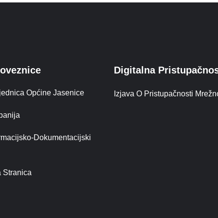
Poveznice
Digitalna Pristupačno
ajednica Općine Jasenice
Izjava O Pristupačnosti Mrežn
panija
ormacijsko-Dokumentacijski
 Stranica