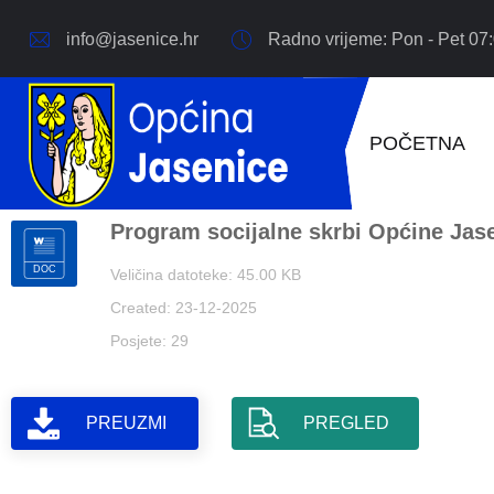
info@jasenice.hr
Radno vrijeme: Pon - Pet 07:
POČETNA
Program socijalne skrbi Općine Jas
Veličina datoteke: 45.00 KB
Created: 23-12-2025
Posjete: 29
PREUZMI
PREGLED