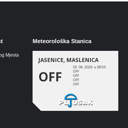
st
Meteorološka Stanica
og Mjesta