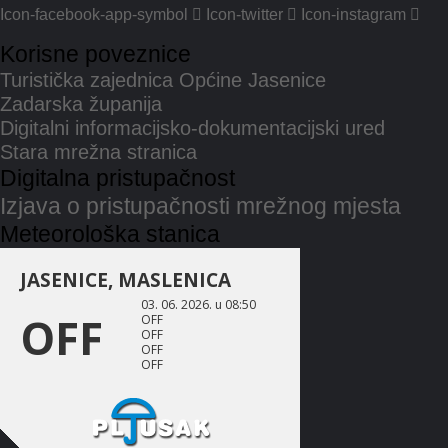
Icon-facebook-app-symbol
Icon-twitter
Icon-instagram
Korisne poveznice
Turistička zajednica Općine Jasenice
Zadarska županija
Digitalni informacijsko-dokumentacijski ured
Stara mrežna stranica
Digitalna pristupačnost
Izjava o pristupačnosti mrežnog mjesta
Meteorološka stanica