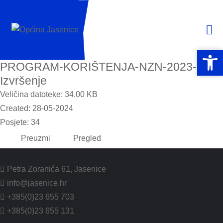
Open 
Open 
PROGRAM-KORIŠTENJA-NZN-2023-
Izvršenje
Veličina datoteke: 34.00 KB
Created: 28-05-2024
Posjete: 34
Preuzmi
Pregled
Petra Zoranića 61, Jasenice
info@jasenice.hr
+385(0)23 655 703
+385(0)23 655 131