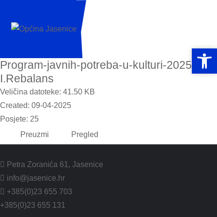
Open 
Open 
Program-javnih-potreba-u-kulturi-2025.-
I.Rebalans
Veličina datoteke: 41.50 KB
Created: 09-04-2025
Posjete: 25
Preuzmi
Pregled
Petra Zoranića 61, Jasenice
info@jasenice.hr
+385(0)23 655 703
+385(0)23 655 131