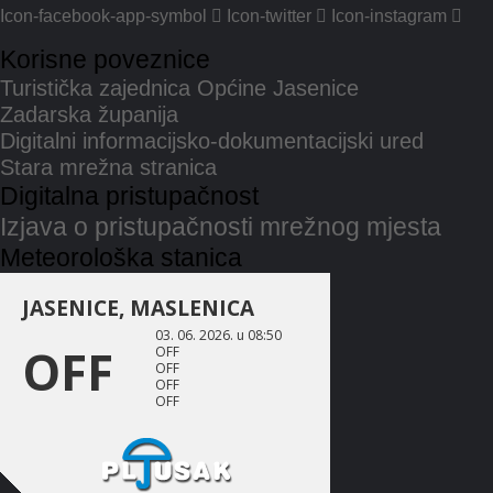
Icon-facebook-app-symbol
Icon-twitter
Icon-instagram
Korisne poveznice
Turistička zajednica Općine Jasenice
Zadarska županija
Digitalni informacijsko-dokumentacijski ured
Stara mrežna stranica
Digitalna pristupačnost
Izjava o pristupačnosti mrežnog mjesta
Meteorološka stanica