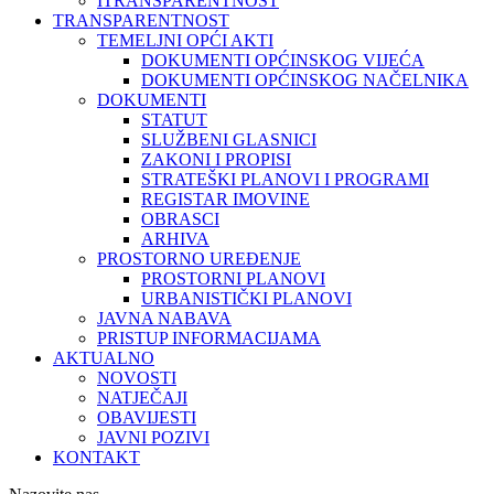
ITRANSPARENTNOST
TRANSPARENTNOST
TEMELJNI OPĆI AKTI
DOKUMENTI OPĆINSKOG VIJEĆA
DOKUMENTI OPĆINSKOG NAČELNIKA
DOKUMENTI
STATUT
SLUŽBENI GLASNICI
ZAKONI I PROPISI
STRATEŠKI PLANOVI I PROGRAMI
REGISTAR IMOVINE
OBRASCI
ARHIVA
PROSTORNO UREĐENJE
PROSTORNI PLANOVI
URBANISTIČKI PLANOVI
JAVNA NABAVA
PRISTUP INFORMACIJAMA
AKTUALNO
NOVOSTI
NATJEČAJI
OBAVIJESTI
JAVNI POZIVI
KONTAKT