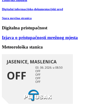
Zadarska županija
Digitalni informacijsko-dokumentacijski ured
Stara mrežna stranica
Digitalna pristupačnost
Izjava o pristupačnosti mrežnog mjesta
Meteorološka stanica