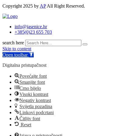
Copyright 2025 by
AP
All Right Reserved.
info@jasenice.hr
+385(0)23 655 703
search here
Skip to content
Open toolbar
Digitalna pristupačnost
Povećajte font
Smanjite font
Crno bijelo
Visoki kontrast
Negativ kontrast
Svijetla pozadina
Linkovi podcrtani
Čitljiv font
Reset
Izjava o pristupačnosti