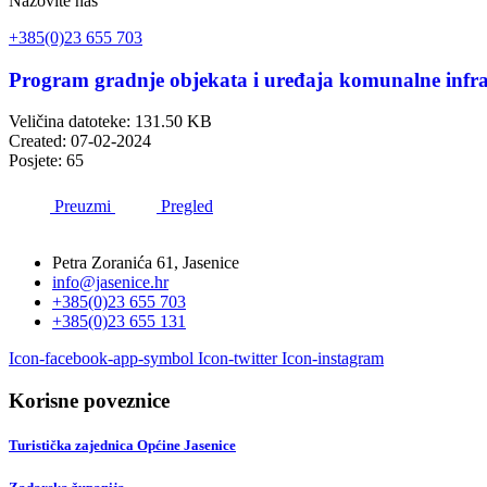
Nazovite nas
+385(0)23 655 703
Program gradnje objekata i uređaja komunalne infra
Veličina datoteke: 131.50 KB
Created: 07-02-2024
Posjete: 65
Preuzmi
Pregled
Petra Zoranića 61, Jasenice
info@jasenice.hr
+385(0)23 655 703
+385(0)23 655 131
Icon-facebook-app-symbol
Icon-twitter
Icon-instagram
Korisne poveznice
Turistička zajednica Općine Jasenice