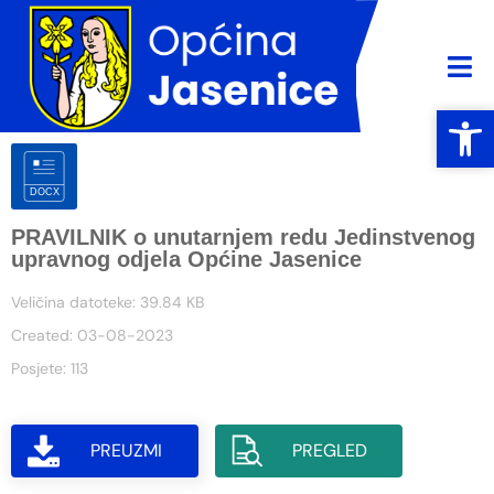
Open
Open
PRAVILNIK o unutarnjem redu Jedinstvenog
upravnog odjela Općine Jasenice
Veličina datoteke: 39.84 KB
Created: 03-08-2023
Posjete: 113
PREUZMI
PREGLED