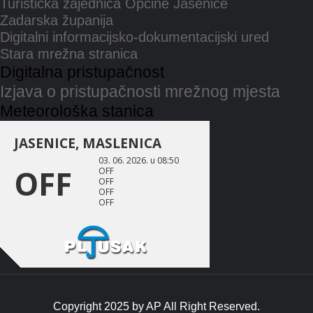
Turistička zajednica Općine Jasenice
Zadarska županija
Digitalni informacijsko-dokumentacijski ured
Stara mrežna stranica
Digitalna pristupačnost
Izjava o pristupačnosti mrežnog mjesta
Meteorološka stanica
Copyright 2025 by
AP
All Right Reserved.