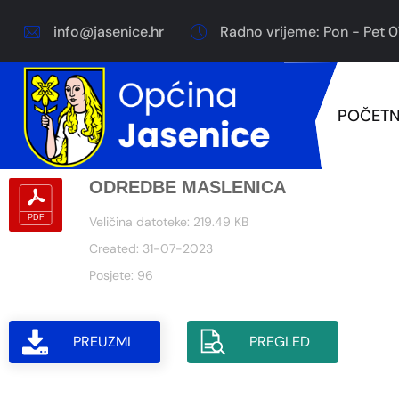
info@jasenice.hr
Radno vrijeme: Pon - Pet 0
POČET
ODREDBE MASLENICA
Veličina datoteke: 219.49 KB
Created: 31-07-2023
Posjete: 96
PREUZMI
PREGLED