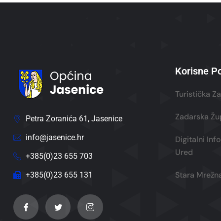
Korisne P
Turistička Z
Zadarska Žu
Petra Zoranića 61, Jasenice
info@jasenice.hr
Digitalni In
Ured
+385(0)23 655 703
Stara Mrežna
+385(0)23 655 131