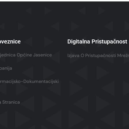
oveznice
Digitalna Pristupačnost
ajednica Općine Jasenice
Izjava O Pristupačnosti Mre
panija
formacijsko-Dokumentacijski
 Stranica