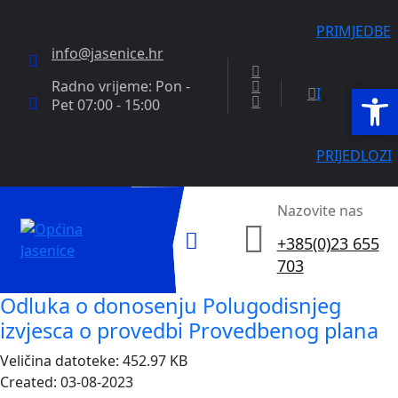
PRIMJEDBE
info@jasenice.hr
Radno vrijeme: Pon -
Open
Open
I
Pet 07:00 - 15:00
PRIJEDLOZI
Nazovite nas
+385(0)23 655
703
Odluka o donosenju Polugodisnjeg
izvjesca o provedbi Provedbenog plana
Veličina datoteke: 452.97 KB
Created: 03-08-2023