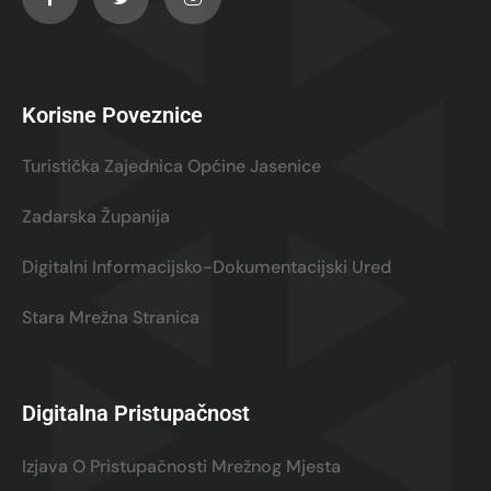
Korisne Poveznice
Turistička Zajednica Općine Jasenice
Zadarska Županija
Digitalni Informacijsko-Dokumentacijski Ured
Stara Mrežna Stranica
Digitalna Pristupačnost
Izjava O Pristupačnosti Mrežnog Mjesta