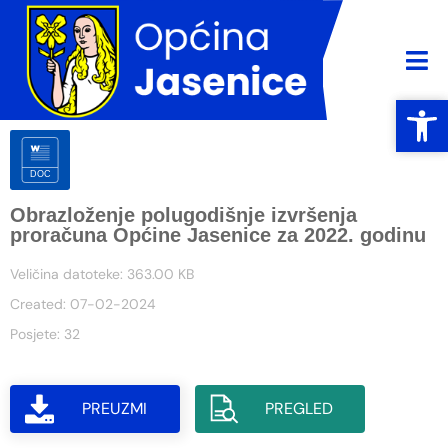
Open
Open
Obrazloženje polugodišnje izvršenja
proračuna Općine Jasenice za 2022. godinu
Veličina datoteke: 363.00 KB
Created: 07-02-2024
Posjete: 32
PREUZMI
PREGLED