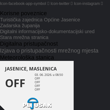
Icon-facebook-app-symbol
Icon-twitter
Icon-instagram
Korisne poveznice
Turistička zajednica Općine Jasenice
Zadarska županija
Digitalni informacijsko-dokumentacijski ured
Stara mrežna stranica
Digitalna pristupačnost
Izjava o pristupačnosti mrežnog mjesta
Meteorološka stanica