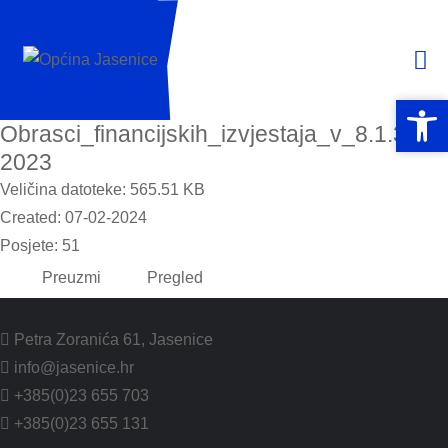
Open 
Open 
Obrasci_financijskih_izvjestaja_v_8.1.3 -
2023
Veličina datoteke: 565.51 KB
Created: 07-02-2024
Posjete: 51
Preuzmi
Pregled
Petra Zoranića 61, Jasenice
info@jasenice.hr
+385(0)23 655 703
+385(0)23 655 131