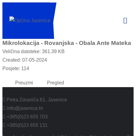
Mikrolokacija - Rovanjska - Obala Ante Mateka
Veličina datoteke: 361.39 KB
Created: 07-05-2024
Posjete: 114
Preuzmi
Pregled
Petra Zoranića 61, Jasenice
info@jasenice.hr
+385(0)23 655 703
+385(0)23 655 131