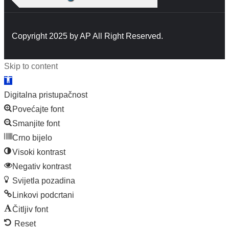
Copyright 2025 by
AP
All Right Reserved.
Skip to content
Open
toolbar
Digitalna pristupačnost
Povećajte font
Smanjite font
Crno bijelo
Visoki kontrast
Negativ kontrast
Svijetla pozadina
Linkovi podcrtani
Čitljiv font
Reset