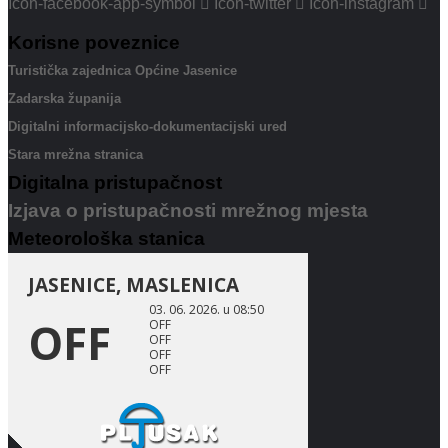
Icon-facebook-app-symbol
Icon-twitter
Icon-instagram
Korisne poveznice
Turistička zajednica Općine Jasenice
Zadarska županija
Digitalni informacijsko-dokumentacijski ured
Stara mrežna stranica
Digitalna pristupačnost
Izjava o pristupačnosti mrežnog mjesta
Meteorološka stanica