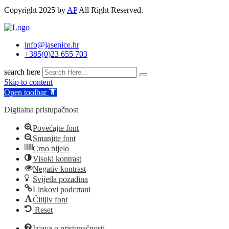
Copyright 2025 by
AP
All Right Reserved.
info@jasenice.hr
+385(0)23 655 703
search here
Skip to content
Open toolbar
Digitalna pristupačnost
Povećajte font
Smanjite font
Crno bijelo
Visoki kontrast
Negativ kontrast
Svijetla pozadina
Linkovi podcrtani
Čitljiv font
Reset
Izjava o pristupačnosti