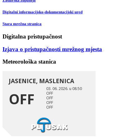
Zadarska županija
Digitalni informacijsko-dokumentacijski ured
Stara mrežna stranica
Digitalna pristupačnost
Izjava o pristupačnosti mrežnog mjesta
Meteorološka stanica