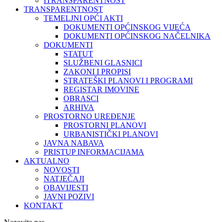
ITRANSPARENTNOST
TRANSPARENTNOST
TEMELJNI OPĆI AKTI
DOKUMENTI OPĆINSKOG VIJEĆA
DOKUMENTI OPĆINSKOG NAČELNIKA
DOKUMENTI
STATUT
SLUŽBENI GLASNICI
ZAKONI I PROPISI
STRATEŠKI PLANOVI I PROGRAMI
REGISTAR IMOVINE
OBRASCI
ARHIVA
PROSTORNO UREĐENJE
PROSTORNI PLANOVI
URBANISTIČKI PLANOVI
JAVNA NABAVA
PRISTUP INFORMACIJAMA
AKTUALNO
NOVOSTI
NATJEČAJI
OBAVIJESTI
JAVNI POZIVI
KONTAKT