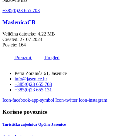
Nazovite nas
+385(0)23 655 703
MaslenicaCB
Veličina datoteke: 4.22 MB
Created: 27-07-2023
Posjete: 164
Preuzmi
Pregled
Petra Zoranića 61, Jasenice
info@jasenice.hr
+385(0)23 655 703
+385(0)23 655 131
Icon-facebook-app-symbol
Icon-twitter
Icon-instagram
Korisne poveznice
Turistička zajednica Općine Jasenice