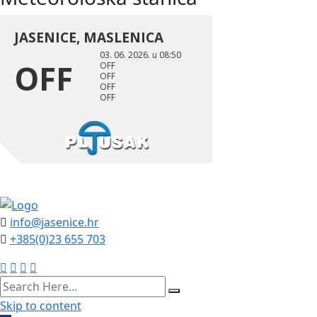
info@jasenice.hr
+385(0)23 655 703
search
here
Skip to content