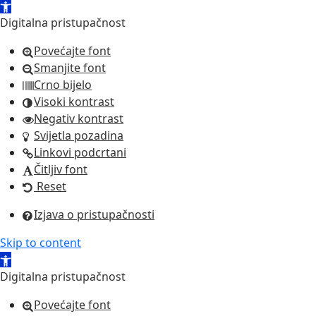
Open
toolbar
Digitalna pristupačnost
Povećajte font
Smanjite font
Crno bijelo
Visoki kontrast
Negativ kontrast
Svijetla pozadina
Linkovi podcrtani
Čitljiv font
Reset
Izjava o pristupačnosti
Skip to content
Open
toolbar
Digitalna pristupačnost
Povećajte font