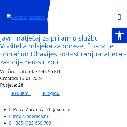
Open
Open
Javni natječaj za prijam u službu
Voditelja odsjeka za poreze, financije i
proračun Obavijest-o-testiranju-natjecaj-
za-prijam-u-sluzbu
Veličina datoteke: 548.56 KB
Created: 13-01-2024
Posjete: 28
Preuzmi
Pregled
Petra Zoranića 61, Jasenice
info@jasenice.hr
+385(0)23 655 703