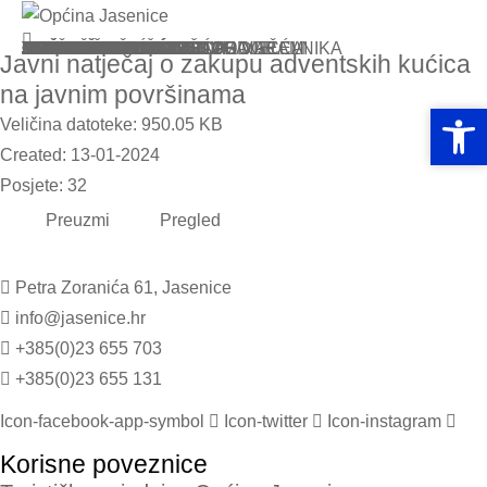
POČETNA
JASENICE
POVIJEST
KULTURNA BAŠTINA
MULTIMEDIJA
UPRAVA
NAČELNIK
JEDINSTVENI UPRAVNI ODJEL
GRB I ZASTAVA
OPĆINSKO VIJEĆE
PRORAČUN
PRORAČUN
FINANCIJSKA IZVJEŠĆA
ITRANSPARENTNOST
TRANSPARENTNOST
TEMELJNI OPĆI AKTI
DOKUMENTI OPĆINSKOG VIJEĆA
DOKUMENTI OPĆINSKOG NAČELNIKA
DOKUMENTI
STATUT
SLUŽBENI GLASNICI
ZAKONI I PROPISI
STRATEŠKI PLANOVI I PROGRAMI
REGISTAR IMOVINE
OBRASCI
ARHIVA
PROSTORNO UREĐENJE
PROSTORNI PLANOVI
URBANISTIČKI PLANOVI
JAVNA NABAVA
PRISTUP INFORMACIJAMA
AKTUALNO
NOVOSTI
NATJEČAJI
OBAVIJESTI
JAVNI POZIVI
KONTAKT
Javni natječaj o zakupu adventskih kućica
na javnim površinama
Open 
Open 
Veličina datoteke: 950.05 KB
Created: 13-01-2024
Posjete: 32
Preuzmi
Pregled
Petra Zoranića 61, Jasenice
info@jasenice.hr
+385(0)23 655 703
+385(0)23 655 131
Icon-facebook-app-symbol
Icon-twitter
Icon-instagram
Korisne poveznice