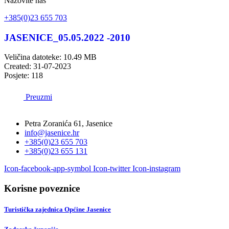
Nazovite nas
+385(0)23 655 703
JASENICE_05.05.2022 -2010
Veličina datoteke: 10.49 MB
Created: 31-07-2023
Posjete: 118
Preuzmi
Petra Zoranića 61, Jasenice
info@jasenice.hr
+385(0)23 655 703
+385(0)23 655 131
Icon-facebook-app-symbol
Icon-twitter
Icon-instagram
Korisne poveznice
Turistička zajednica Općine Jasenice