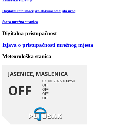
Zadarska županija
Digitalni informacijsko-dokumentacijski ured
Stara mrežna stranica
Digitalna pristupačnost
Izjava o pristupačnosti mrežnog mjesta
Meteorološka stanica