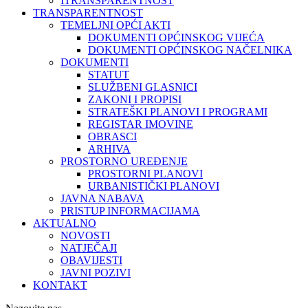
ITRANSPARENTNOST
TRANSPARENTNOST
TEMELJNI OPĆI AKTI
DOKUMENTI OPĆINSKOG VIJEĆA
DOKUMENTI OPĆINSKOG NAČELNIKA
DOKUMENTI
STATUT
SLUŽBENI GLASNICI
ZAKONI I PROPISI
STRATEŠKI PLANOVI I PROGRAMI
REGISTAR IMOVINE
OBRASCI
ARHIVA
PROSTORNO UREĐENJE
PROSTORNI PLANOVI
URBANISTIČKI PLANOVI
JAVNA NABAVA
PRISTUP INFORMACIJAMA
AKTUALNO
NOVOSTI
NATJEČAJI
OBAVIJESTI
JAVNI POZIVI
KONTAKT