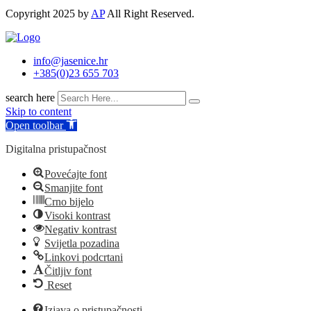
Copyright 2025 by
AP
All Right Reserved.
info@jasenice.hr
+385(0)23 655 703
search here
Skip to content
Open toolbar
Digitalna pristupačnost
Povećajte font
Smanjite font
Crno bijelo
Visoki kontrast
Negativ kontrast
Svijetla pozadina
Linkovi podcrtani
Čitljiv font
Reset
Izjava o pristupačnosti