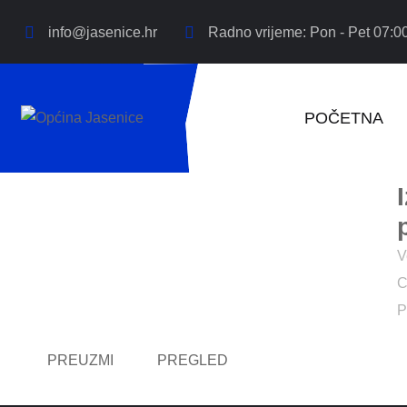
info@jasenice.hr
Radno vrijeme: Pon - Pet 07:00
POČETNA
V
C
P
PREUZMI
PREGLED