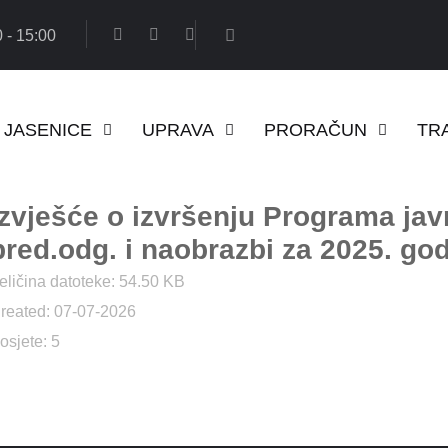
 - 15:00
JASENICE
UPRAVA
PRORAČUN
TR
Izvješće o izvršenju Programa jav
pred.odg. i naobrazbi za 2025. go
eličina datoteke: 54.50 KB
reated: 07-07-2026
osjete: 5