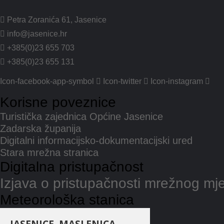
Petra Zoranića 61, Jasenice
info@jasenice.hr
+385(0)23 655 703
+385(0)23 655 131
Icon-facebook-app-symbol
Icon-twitter
Icon-instagram
Korisne poveznice
Turistička zajednica Općine Jasenice
Zadarska županija
Digitalni informacijsko-dokumentacijski ured
Stara mrežna stranica
Digitalna pristupačnost
Izjava o pristupačnosti mrežnog mj
Meteorološka stanica