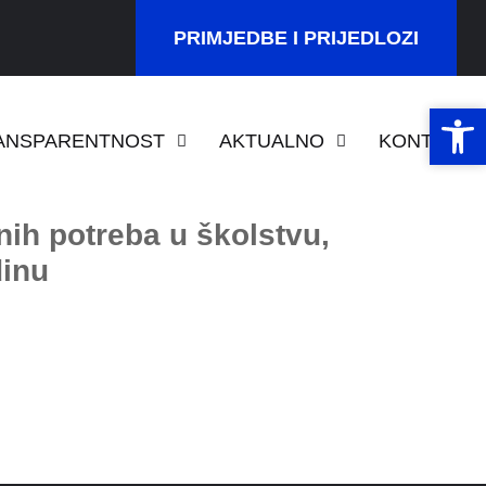
PRIMJEDBE I PRIJEDLOZI
Open 
Open 
ANSPARENTNOST
AKTUALNO
KONTAKT
nih potreba u školstvu,
dinu