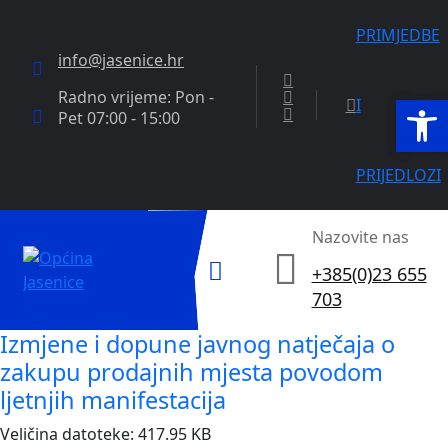
PRIMJEDBE
info@jasenice.hr
Radno vrijeme: Pon -
Open
Open
I
Pet 07:00 - 15:00
PRIJEDLOZI
Nazovite nas
+385(0)23 655
703
Izmjene i dopune javnog natječaja o
zakupu prodajnih mjesta povodom
ljetnjih manifestacija
Veličina datoteke: 417.95 KB