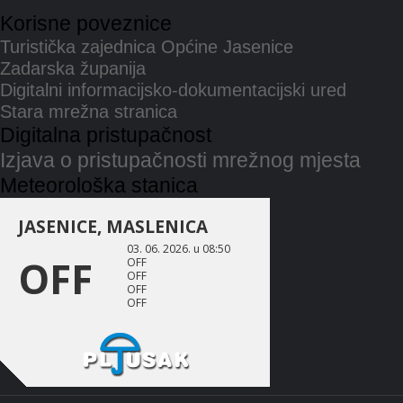
Korisne poveznice
Turistička zajednica Općine Jasenice
Zadarska županija
Digitalni informacijsko-dokumentacijski ured
Stara mrežna stranica
Digitalna pristupačnost
Izjava o pristupačnosti mrežnog mjesta
Meteorološka stanica