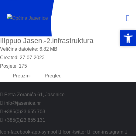
Open 
Open 
IIIppuo Jasen.-2.infrastruktura
Veličina datoteke: 6.82 MB
Created: 27-07-2023
Posjete: 175
Preuzmi
Pregled
Petra Zoranića 61, Jasenice
info@jasenice.hr
+385(0)23 655 703
+385(0)23 655 131
Icon-facebook-app-symbol
Icon-twitter
Icon-instagram