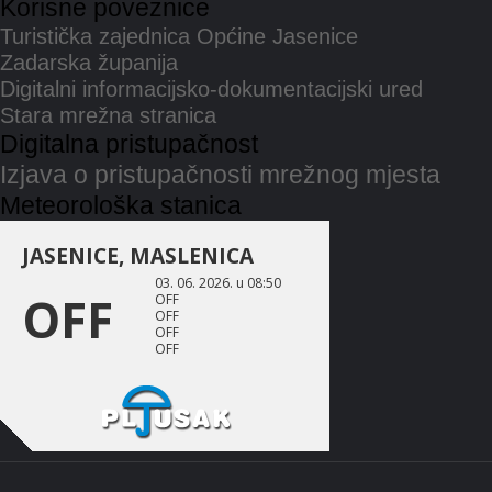
Korisne poveznice
Turistička zajednica Općine Jasenice
Zadarska županija
Digitalni informacijsko-dokumentacijski ured
Stara mrežna stranica
Digitalna pristupačnost
Izjava o pristupačnosti mrežnog mjesta
Meteorološka stanica