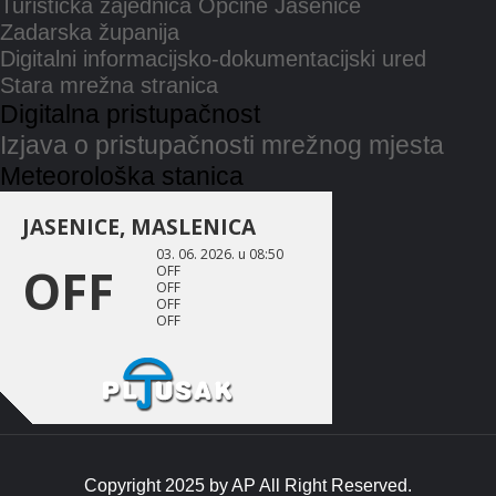
Turistička zajednica Općine Jasenice
Zadarska županija
Digitalni informacijsko-dokumentacijski ured
Stara mrežna stranica
Digitalna pristupačnost
Izjava o pristupačnosti mrežnog mjesta
Meteorološka stanica
Copyright 2025 by
AP
All Right Reserved.