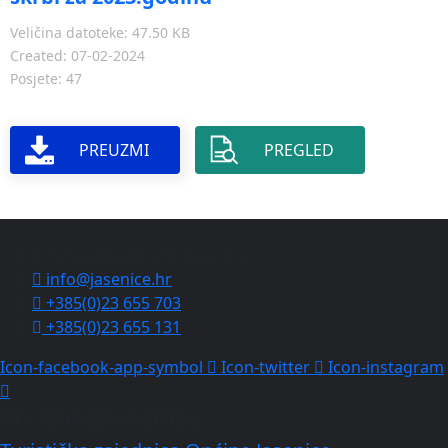
Veličina datoteke: 47.50 KB
Created: 07-02-2024
Posjete: 47
PREUZMI
PREGLED
Petra Zoranića 61, Jasenice
info@jasenice.hr
+385(0)23 655 703
+385(0)23 655 131
Icon-facebook-app-symbol
Icon-twitter
Icon-instagram
Korisne poveznice