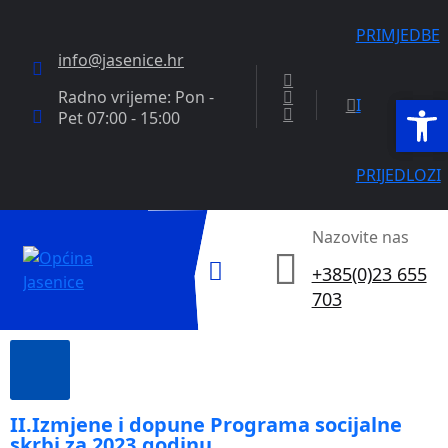
PRIMJEDBE
info@jasenice.hr
Radno vrijeme: Pon -
Open
Open
I
Pet 07:00 - 15:00
PRIJEDLOZI
Nazovite nas
+385(0)23 655
703
II.Izmjene i dopune Programa socijalne
skrbi za 2023.godinu