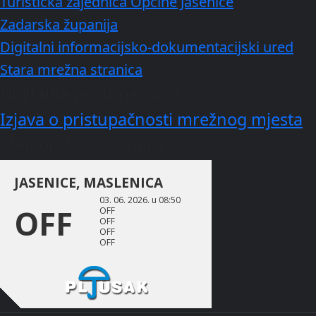
Turistička zajednica Općine Jasenice
Zadarska županija
Digitalni informacijsko-dokumentacijski ured
Stara mrežna stranica
Digitalna pristupačnost
Izjava o pristupačnosti mrežnog mjesta
Meteorološka stanica