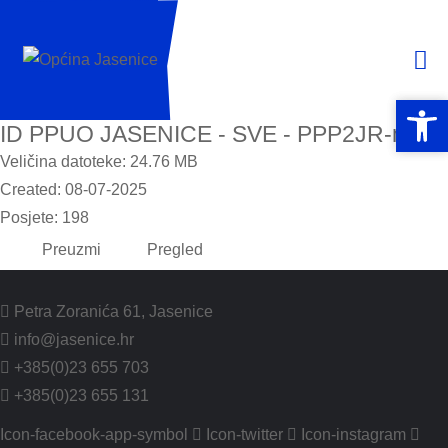
Open 
Open 
ID PPUO JASENICE - SVE - PPP2JR-min
Veličina datoteke: 24.76 MB
Created: 08-07-2025
Posjete: 198
Preuzmi
Pregled
Petra Zoranića 61, Jasenice
info@jasenice.hr
+385(0)23 655 703
+385(0)23 655 131
Icon-facebook-app-symbol
Icon-twitter
Icon-instagram