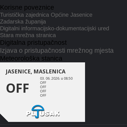
Korisne poveznice
Turistička zajednica Općine Jasenice
Zadarska županija
Digitalni informacijsko-dokumentacijski ured
Stara mrežna stranica
Digitalna pristupačnost
Izjava o pristupačnosti mrežnog mjesta
Meteorološka stanica