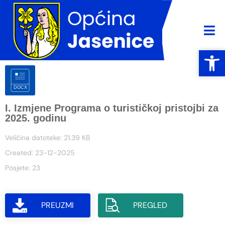
Open
Open
I. Izmjene Programa o turističkoj pristojbi za
2025. godinu
Veličina datoteke: 21.39 KB
Created: 23-12-2025
Posjete: 23
PREUZMI
PREGLED