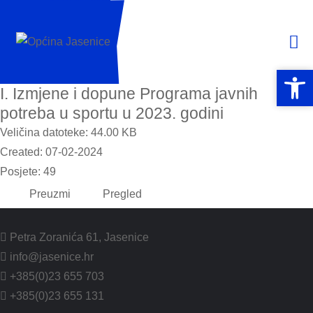
Open 
Open 
I. Izmjene i dopune Programa javnih
potreba u sportu u 2023. godini
Veličina datoteke: 44.00 KB
Created: 07-02-2024
Posjete: 49
Preuzmi
Pregled
Petra Zoranića 61, Jasenice
info@jasenice.hr
+385(0)23 655 703
+385(0)23 655 131