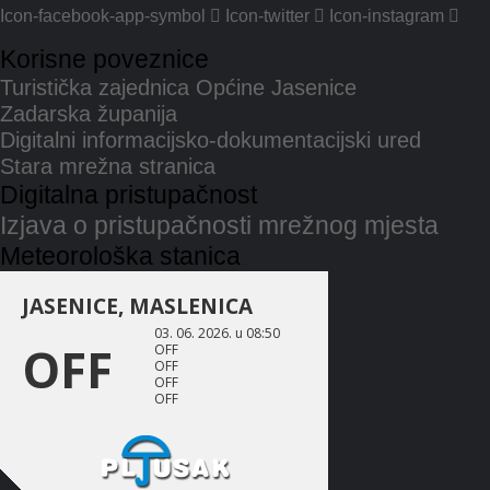
Icon-facebook-app-symbol
Icon-twitter
Icon-instagram
Korisne poveznice
Turistička zajednica Općine Jasenice
Zadarska županija
Digitalni informacijsko-dokumentacijski ured
Stara mrežna stranica
Digitalna pristupačnost
Izjava o pristupačnosti mrežnog mjesta
Meteorološka stanica