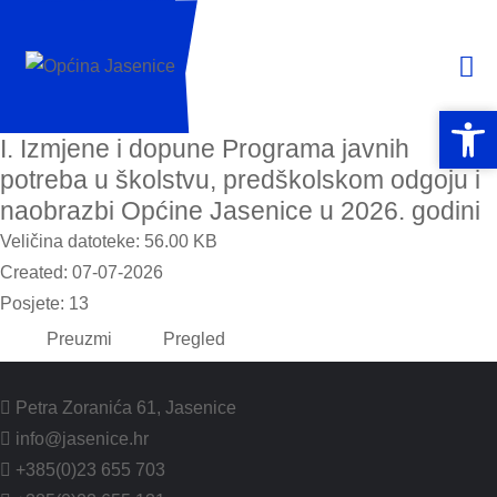
Open 
Open 
I. Izmjene i dopune Programa javnih
potreba u školstvu, predškolskom odgoju i
naobrazbi Općine Jasenice u 2026. godini
Veličina datoteke: 56.00 KB
Created: 07-07-2026
Posjete: 13
Preuzmi
Pregled
Petra Zoranića 61, Jasenice
info@jasenice.hr
+385(0)23 655 703