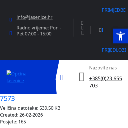
PRIMJEDBE
info@jasenice.hr
Radno vrijeme: Pon -
Open
Open
I
Pet 07:00 - 15:00
PRIJEDLOZI
Nazovite nas
+385(0)23 655
703
7573
Veličina datoteke: 539.50 KB
Created: 26-02-2026
Posjete: 165