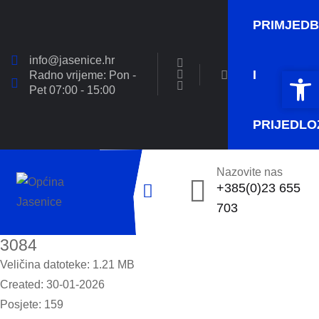
PRIMJED
info@jasenice.hr
Open 
Open 
I
Radno vrijeme: Pon -
Pet 07:00 - 15:00
PRIJEDLO
Nazovite nas
+385(0)23 655
703
3084
Veličina datoteke: 1.21 MB
Created: 30-01-2026
Posjete: 159