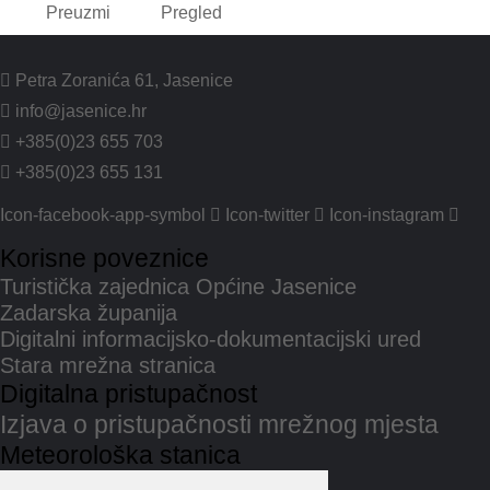
Preuzmi
Pregled
Petra Zoranića 61, Jasenice
info@jasenice.hr
+385(0)23 655 703
+385(0)23 655 131
Icon-facebook-app-symbol
Icon-twitter
Icon-instagram
Korisne poveznice
Turistička zajednica Općine Jasenice
Zadarska županija
Digitalni informacijsko-dokumentacijski ured
Stara mrežna stranica
Digitalna pristupačnost
Izjava o pristupačnosti mrežnog mjesta
Meteorološka stanica