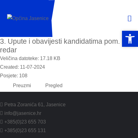
Open 
Open 
3. Upute i obavijesti kandidatima pom.
redar
Veličina datoteke: 17.18 KB
Created: 11-07-2024
Posjete: 108
Preuzmi
Pregled
Petra Zoranića 61, Jasenice
info@jasenice.hr
+385(0)23 655 703
+385(0)23 655 131