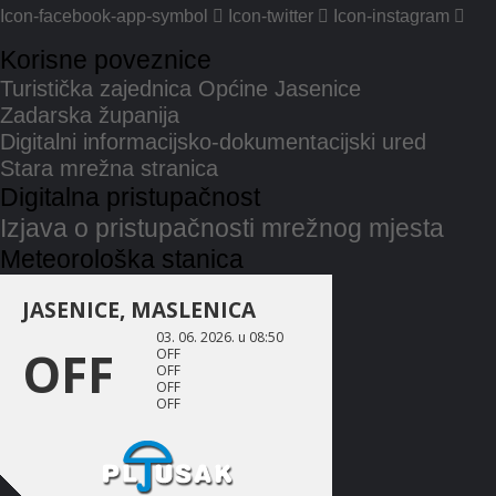
Icon-facebook-app-symbol
Icon-twitter
Icon-instagram
Korisne poveznice
Turistička zajednica Općine Jasenice
Zadarska županija
Digitalni informacijsko-dokumentacijski ured
Stara mrežna stranica
Digitalna pristupačnost
Izjava o pristupačnosti mrežnog mjesta
Meteorološka stanica